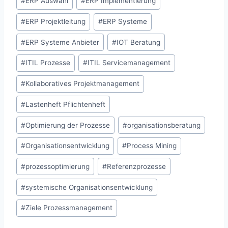
#
ERP Auswahl
#
ERP Implementierung
#
ERP Projektleitung
#
ERP Systeme
#
ERP Systeme Anbieter
#
IOT Beratung
#
ITIL Prozesse
#
ITIL Servicemanagement
#
Kollaboratives Projektmanagement
#
Lastenheft Pflichtenheft
#
Optimierung der Prozesse
#
organisationsberatung
#
Organisationsentwicklung
#
Process Mining
#
prozessoptimierung
#
Referenzprozesse
#
systemische Organisationsentwicklung
#
Ziele Prozessmanagement