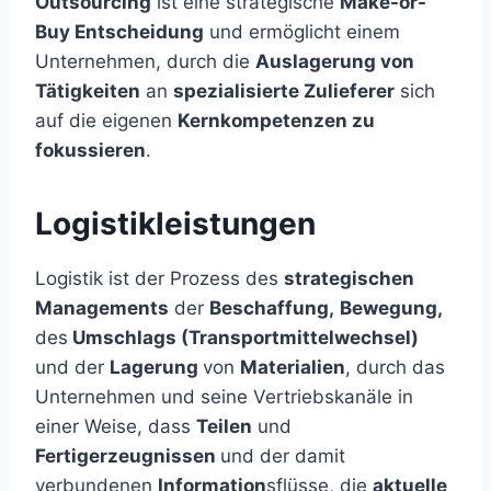
Outsourcing
ist eine strategische
Make-or-
Buy Entscheidung
und ermöglicht einem
Unternehmen, durch die
Auslagerung von
Tätigkeiten
an
spezialisierte Zulieferer
sich
auf die eigenen
Kernkompetenzen zu
fokussieren
.
Logistikleistungen
Logistik ist der Prozess des
strategischen
Managements
der
Beschaffung,
Bewegung,
des
Umschlags (Transportmittelwechsel)
und der
Lagerung
von
Materialien
, durch das
Unternehmen und seine Vertriebskanäle in
einer Weise, dass
Teilen
und
Fertigerzeugnissen
und der damit
verbundenen
Information
sflüsse, die
aktuelle