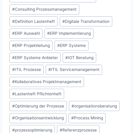
#
Consulting Prozessmanagement
#
Definition Lastenheft
#
Digitale Transformation
#
ERP Auswahl
#
ERP Implementierung
#
ERP Projektleitung
#
ERP Systeme
#
ERP Systeme Anbieter
#
IOT Beratung
#
ITIL Prozesse
#
ITIL Servicemanagement
#
Kollaboratives Projektmanagement
#
Lastenheft Pflichtenheft
#
Optimierung der Prozesse
#
organisationsberatung
#
Organisationsentwicklung
#
Process Mining
#
prozessoptimierung
#
Referenzprozesse