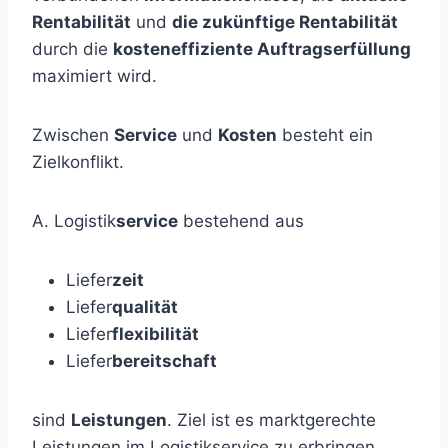
Rentabilität
und
die zukünftige Rentabilität
durch die
kosteneffiziente Auftragserfüllung
maximiert wird.
Zwischen
Service
und
Kosten
besteht ein
Zielkonflikt.
A. Logistik
service
bestehend aus
Liefer
zeit
Liefer
qualität
Liefer
flexibilität
Liefer
bereitschaft
sind
Leistungen
. Ziel ist es marktgerechte
Leistungen im Logistikservice zu erbringen.