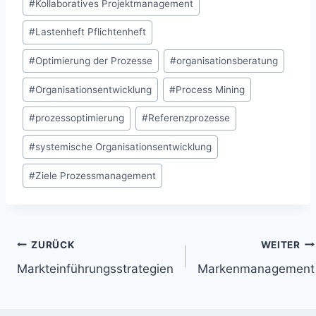
#
Kollaboratives Projektmanagement
#
Lastenheft Pflichtenheft
#
Optimierung der Prozesse
#
organisationsberatung
#
Organisationsentwicklung
#
Process Mining
#
prozessoptimierung
#
Referenzprozesse
#
systemische Organisationsentwicklung
#
Ziele Prozessmanagement
Beitragsnavigation
ZURÜCK
WEITER
Markteinführungsstrategien
Markenmanagement