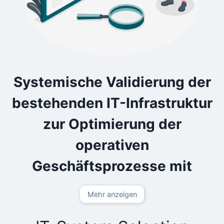
Systemische Validierung der bestehenden IT-Infrastru
Systemische Validierung der
bestehenden IT-Infrastruktur
zur Optimierung der
operativen
Geschäftsprozesse mit
Legacy Systemen
Mehr anzeigen
Sie haben eine IT-Infrastruktur, die schon lange im