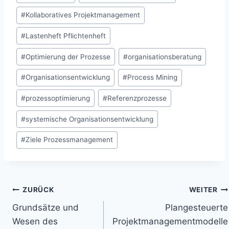
#
Kollaboratives Projektmanagement
#
Lastenheft Pflichtenheft
#
Optimierung der Prozesse
#
organisationsberatung
#
Organisationsentwicklung
#
Process Mining
#
prozessoptimierung
#
Referenzprozesse
#
systemische Organisationsentwicklung
#
Ziele Prozessmanagement
Beitragsnavigation
ZURÜCK
WEITER
Grundsätze und
Plangesteuerte
Wesen des
Projektmanagementmodelle