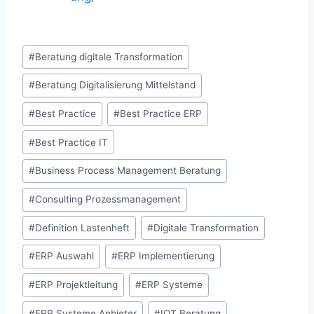
Schlagworte:
#
Beratung digitale Transformation
#
Beratung Digitalisierung Mittelstand
#
Best Practice
#
Best Practice ERP
#
Best Practice IT
#
Business Process Management Beratung
#
Consulting Prozessmanagement
#
Definition Lastenheft
#
Digitale Transformation
#
ERP Auswahl
#
ERP Implementierung
#
ERP Projektleitung
#
ERP Systeme
#
ERP Systeme Anbieter
#
IOT Beratung