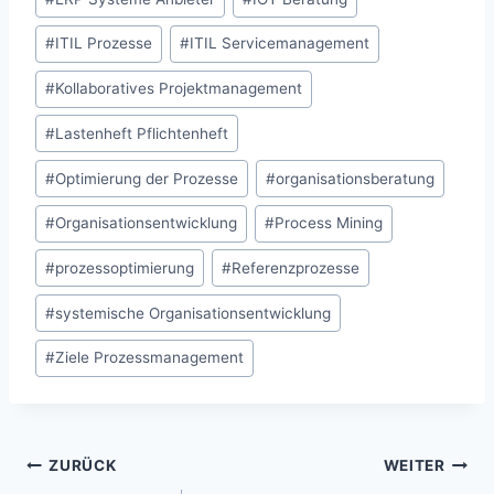
#
ITIL Prozesse
#
ITIL Servicemanagement
#
Kollaboratives Projektmanagement
#
Lastenheft Pflichtenheft
#
Optimierung der Prozesse
#
organisationsberatung
#
Organisationsentwicklung
#
Process Mining
#
prozessoptimierung
#
Referenzprozesse
#
systemische Organisationsentwicklung
#
Ziele Prozessmanagement
Beitragsnavigation
ZURÜCK
WEITER