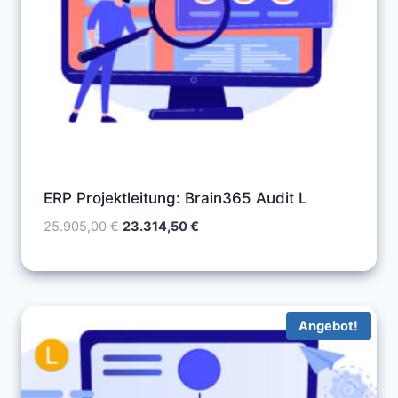
ERP Projektleitung: Brain365 Audit L
Ursprünglicher
Aktueller
25.905,00
€
23.314,50
€
Preis
Preis
war:
ist:
25.905,00 €
23.314,50 €.
Angebot!