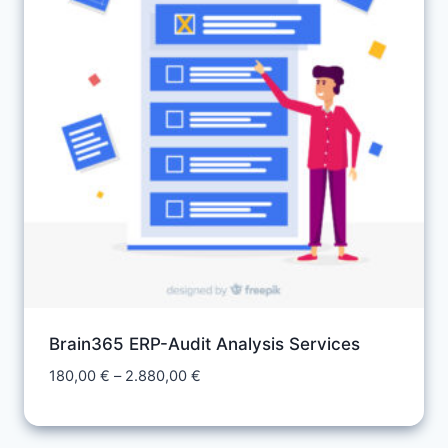
Brain365 ERP-Audit Analysis Services
Preisspanne:
180,00
€
–
2.880,00
€
180,00 €
bis
2.880,00 €