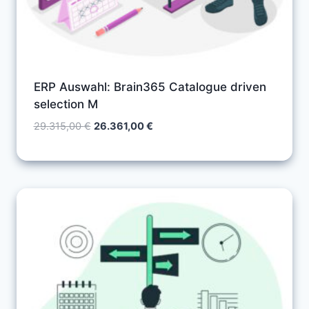
ERP Auswahl: Brain365 Catalogue driven
selection M
Ursprünglicher
Aktueller
29.315,00
€
26.361,00
€
Preis
Preis
war:
ist:
29.315,00 €
26.361,00 €.