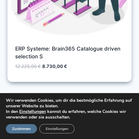
ERP Systeme: Brain365 Catalogue driven
selection S
Ursprünglicher
Aktueller
12.225,00
€
8.730,00
€
Preis
Preis
war:
ist:
12.225,00 €
8.730,00 €.
Wir verwenden Cookies, um dir die bestmögliche Erfahrung auf
unserer Website zu bieten.
In den
Einstellungen
kannst du erfahren, welche Cookies wir
verwenden oder sie ausschalten.
Zustimmen
Einstellungen