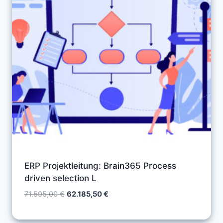
ERP Projektleitung: Brain365 Process
driven selection L
Ursprünglicher
Aktueller
71.595,00
€
62.185,50
€
Preis
Preis
war:
ist: