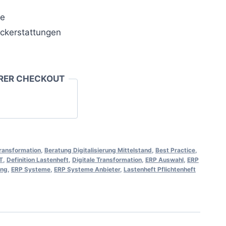
ie
ckerstattungen
RER CHECKOUT
Transformation
,
Beratung Digitalisierung Mittelstand
,
Best Practice
,
IT
,
Definition Lastenheft
,
Digitale Transformation
,
ERP Auswahl
,
ERP
ung
,
ERP Systeme
,
ERP Systeme Anbieter
,
Lastenheft Pflichtenheft