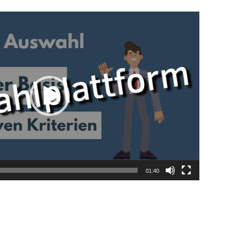
01:40
lternative: