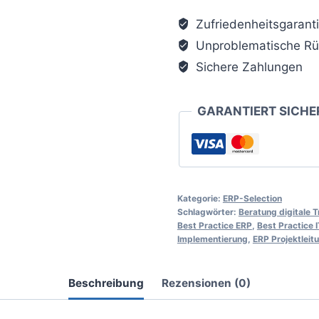
Brain365
Zufriedenheitsgarant
ERP-
Unproblematische Rü
Selection
(App
Sichere Zahlungen
5
User/Monat)
GARANTIERT SICHE
Menge
Kategorie:
ERP-Selection
Schlagwörter:
Beratung digitale 
Best Practice ERP
,
Best Practice 
Implementierung
,
ERP Projektleit
Beschreibung
Rezensionen (0)