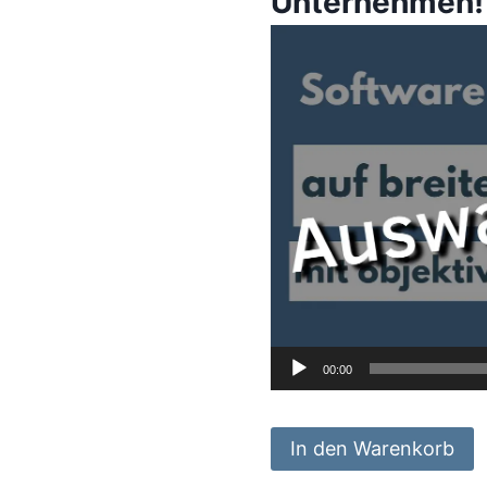
Unternehmen!
Video-
Player
00:00
ERP
A
In den Warenkorb
Auswahl: