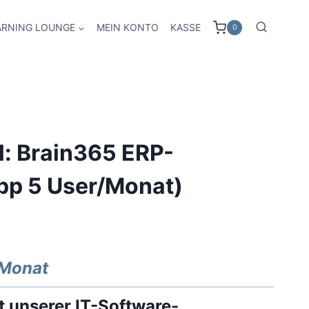
ARNING LOUNGE
MEIN KONTO
KASSE
0
: Brain365 ERP-
pp 5 User/Monat)
/Monat
t unserer
IT-Software-