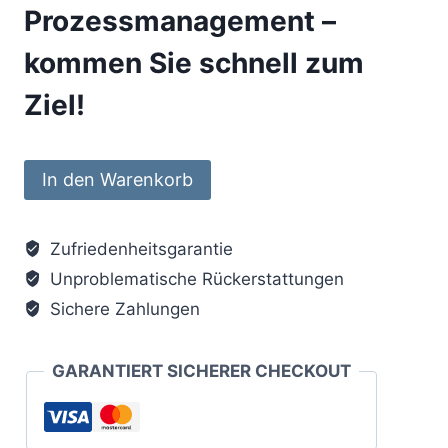
Prozessmanagement –
kommen Sie schnell zum
Ziel!
Referenzprozesse:
Alternative:
In den Warenkorb
Brain365
Process
Zufriedenheitsgarantie
"Best
Unproblematische Rückerstattungen
Practice
ERP"
Sichere Zahlungen
Beschaffung
Menge
GARANTIERT SICHERER CHECKOUT