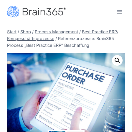
Zum
Inhalt
springen
Start
/
Shop
/
Process Management
/
Best Practice ERP:
Kerngeschäftsprozesse
/
Referenzprozesse: Brain365
Process „Best Practice ERP“ Beschaffung