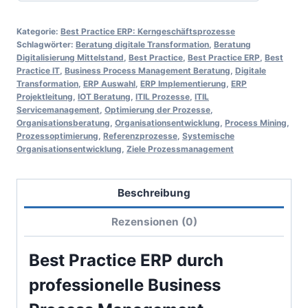
Kategorie:
Best Practice ERP: Kerngeschäftsprozesse
Schlagwörter:
Beratung digitale Transformation
,
Beratung
Digitalisierung Mittelstand
,
Best Practice
,
Best Practice ERP
,
Best
Practice IT
,
Business Process Management Beratung
,
Digitale
Transformation
,
ERP Auswahl
,
ERP Implementierung
,
ERP
Projektleitung
,
IOT Beratung
,
ITIL Prozesse
,
ITIL
Servicemanagement
,
Optimierung der Prozesse
,
Organisationsberatung
,
Organisationsentwicklung
,
Process Mining
,
Prozessoptimierung
,
Referenzprozesse
,
Systemische
Organisationsentwicklung
,
Ziele Prozessmanagement
Beschreibung
Rezensionen (0)
Best Practice ERP durch
professionelle Business