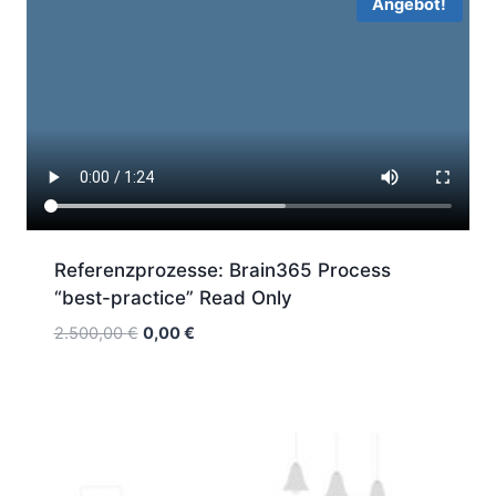
Angebot!
Referenzprozesse: Brain365 Process
“best-practice” Read Only
Ursprünglicher
Aktueller
2.500,00
€
0,00
€
Preis
Preis
war:
ist:
2.500,00 €
0,00 €.