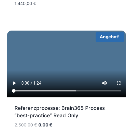
1.440,00
€
Angebot!
Referenzprozesse: Brain365 Process
“best-practice” Read Only
Ursprünglicher
Aktueller
2.500,00
€
0,00
€
Preis
Preis