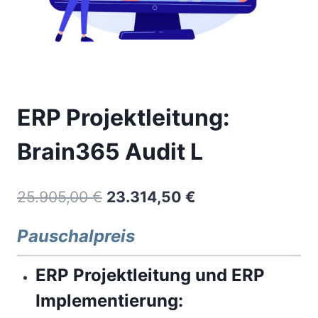
ERP Projektleitung:
Brain365 Audit L
Ursprünglicher
Aktueller
25.905,00
€
23.314,50
€
Preis
Preis
Pauschalpreis
war:
ist:
25.905,00 €
23.314,50 €.
ERP Projektleitung und ERP
Implementierung: