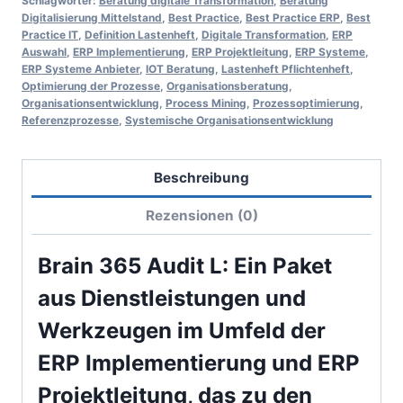
Schlagwörter:
Beratung digitale Transformation
,
Beratung
Digitalisierung Mittelstand
,
Best Practice
,
Best Practice ERP
,
Best
Practice IT
,
Definition Lastenheft
,
Digitale Transformation
,
ERP
Auswahl
,
ERP Implementierung
,
ERP Projektleitung
,
ERP Systeme
,
ERP Systeme Anbieter
,
IOT Beratung
,
Lastenheft Pflichtenheft
,
Optimierung der Prozesse
,
Organisationsberatung
,
Organisationsentwicklung
,
Process Mining
,
Prozessoptimierung
,
Referenzprozesse
,
Systemische Organisationsentwicklung
Beschreibung
Rezensionen (0)
Brain 365 Audit L:
Ein Paket
aus Dienstleistungen und
Werkzeugen im Umfeld der
ERP Implementierung und ERP
Projektleitung, das zu den