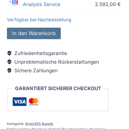
Ursprünglicher
Akt
Analysis Service
2.592,00
€
1.440,00 €
1.2
Preis
Pre
war:
ist:
Verfügbar bei Nachbestellung
2.880,00 €
2.5
ERP
Alternative:
In den Warenkorb
Projektleitung:
Brain365
Zufriedenheitsgarantie
Audit
Unproblematische Rückerstattungen
L
Menge
Sichere Zahlungen
GARANTIERT SICHERER CHECKOUT
Kategorie:
Brain365 Bundle