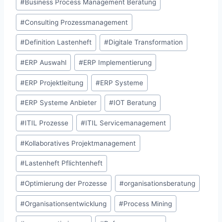
#
Business Process Management Beratung
#
Consulting Prozessmanagement
#
Definition Lastenheft
#
Digitale Transformation
#
ERP Auswahl
#
ERP Implementierung
#
ERP Projektleitung
#
ERP Systeme
#
ERP Systeme Anbieter
#
IOT Beratung
#
ITIL Prozesse
#
ITIL Servicemanagement
#
Kollaboratives Projektmanagement
#
Lastenheft Pflichtenheft
#
Optimierung der Prozesse
#
organisationsberatung
#
Organisationsentwicklung
#
Process Mining