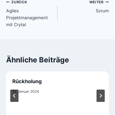
Beitragsnavigation
ZURÜCK
WEITER
Agiles
Scrum
Projektmanagement
mit Crytal
Ähnliche Beiträge
Rückholung
31. Januar 2024