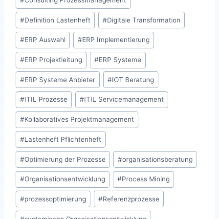
#
Consulting Prozessmanagement
#
Definition Lastenheft
#
Digitale Transformation
#
ERP Auswahl
#
ERP Implementierung
#
ERP Projektleitung
#
ERP Systeme
#
ERP Systeme Anbieter
#
IOT Beratung
#
ITIL Prozesse
#
ITIL Servicemanagement
#
Kollaboratives Projektmanagement
#
Lastenheft Pflichtenheft
#
Optimierung der Prozesse
#
organisationsberatung
#
Organisationsentwicklung
#
Process Mining
#
prozessoptimierung
#
Referenzprozesse
#
systemische Organisationsentwicklung