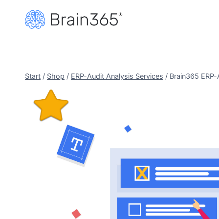
Zum
Inhalt
springen
Start
/
Shop
/
ERP-Audit Analysis Services
/
Brain365 ERP-A