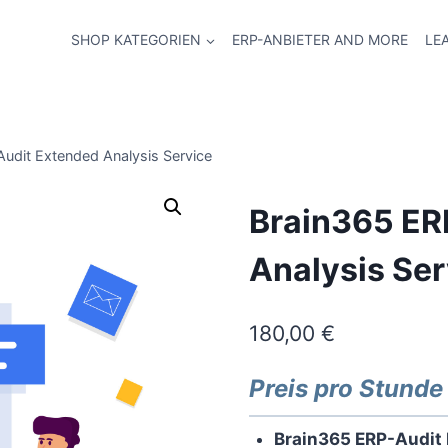
SHOP KATEGORIEN
ERP-ANBIETER AND MORE
LE
udit Extended Analysis Service
Brain365 ER
Analysis Ser
180,00
€
Preis pro Stunde
Brain365 ERP-Audit 